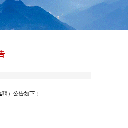
告
临聘）公告如下：